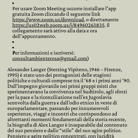
Per usare Zoom Meeting occorre installare l'app
gratuita Zoom cliccando il seguente link
https://www.zoom.us/download
, o direttamente
https://us02web.zoom.us/j/84960263835
. Il
collegamento sarà attivo alla data e ora
dell'appuntamento.
P
er informazioni e iscriversi:
consultambienterosa@gmail.com
)
Alexander Langer (Sterzing Vipiteno, 1946 – Firenze,
1995) è stato uno dei protagonisti delle stagioni
politiche e culturali comprese tra il ‘68 e i primi anni ‘90.
Dall’impegno giovanile nei primi gruppi misti che
sperimentavano la convivenza nel Sudtirolo, agli sforzi
per la pace e la riconciliazione nell’ex Jugoslavia
sconvolta dalla guerra e dall’odio etnico in veste di
europarlamentare, passando per innumerevoli
esperienze, viaggi e incontri che corrispondono ad
altrettanti momenti fondamentali della storia recente,
la biografia di Alex Langer è inseparabile dal contenuto
del suo pensiero e dallo “stile” del suo agire politico.
Pensiero e agire politico concentrati, con lucidità