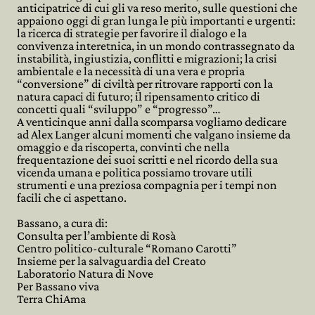
anticipatrice di cui gli va reso merito, sulle questioni che
appaiono oggi di gran lunga le più importanti e urgenti:
la ricerca di strategie per favorire il dialogo e la
convivenza interetnica, in un mondo contrassegnato da
instabilità, ingiustizia, conflitti e migrazioni; la crisi
ambientale e la necessità di una vera e propria
“conversione” di civiltà per ritrovare rapporti con la
natura capaci di futuro; il ripensamento critico di
concetti quali “sviluppo” e “progresso”…
A venticinque anni dalla scomparsa vogliamo dedicare
ad Alex Langer alcuni momenti che valgano insieme da
omaggio e da riscoperta, convinti che nella
frequentazione dei suoi scritti e nel ricordo della sua
vicenda umana e politica possiamo trovare utili
strumenti e una preziosa compagnia per i tempi non
facili che ci aspettano.
Bassano, a cura di:
Consulta per l’ambiente di Rosà
Centro politico-culturale “Romano Carotti”
Insieme per la salvaguardia del Creato
Laboratorio Natura di Nove
Per Bassano viva
Terra ChiAma