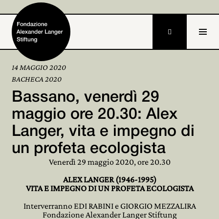

14 MAGGIO 2020
BACHECA 2020
Home
Bassano, venerdì 29
Fondazione

maggio ore 20.30: Alex
Langer, vita e impegno di
Attività e progetti

un profeta ecologista
Alexander Langer

Venerdì 29 maggio 2020, ore 20.30
Archivio

ALEX LANGER (1946-1995)
VITA E IMPEGNO DI UN PROFETA ECOLOGISTA
Partecipa

Interverranno EDI RABINI e GIORGIO MEZZALIRA
Fondazione Alexander Langer Stiftung