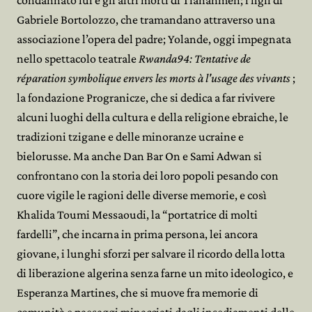
condannato lui e gli altri morti di Tiananmen; i figli di
Gabriele Bortolozzo, che tramandano attraverso una
associazione l’opera del padre; Yolande, oggi impegnata
nello spettacolo teatrale
Rwanda94: Tentative de
réparation symbolique envers les morts à l'usage des vivants
;
la fondazione Progranicze, che si dedica a far rivivere
alcuni luoghi della cultura e della religione ebraiche, le
tradizioni tzigane e delle minoranze ucraine e
bielorusse. Ma anche Dan Bar On e Sami Adwan si
confrontano con la storia dei loro popoli pesando con
cuore vigile le ragioni delle diverse memorie, e così
Khalida Toumi Messaoudi, la “portatrice di molti
fardelli”, che incarna in prima persona, lei ancora
giovane, i lunghi sforzi per salvare il ricordo della lotta
di liberazione algerina senza farne un mito ideologico, e
Esperanza Martines, che si muove fra memorie di