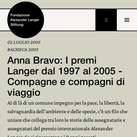

02 LUGLIO 2005
BACHECA 2005
Home
Anna Bravo: I premi
Fondazione

Langer dal 1997 al 2005 -
Compagne e compagni di
Attività e progetti

viaggio
Alexander Langer

Al di là di un comune impegno per la pace, la libertà, la
Archivio

salvaguardia dell’ambiente e delle specie, c'è un filo che
unisce che collega tra loro le storie delle assegnatarie e
Partecipa

assegnatari del premio internazionale Alexander