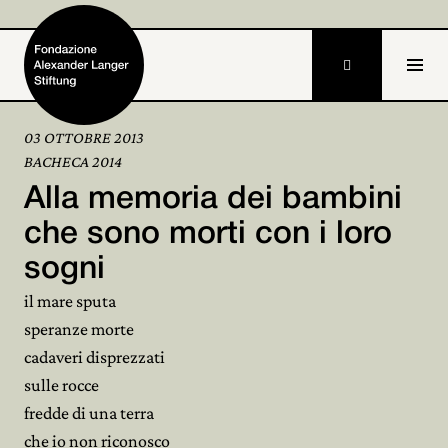

03 OTTOBRE 2013
BACHECA 2014
Home
Alla memoria dei bambini
Fondazione

che sono morti con i loro
sogni
Attività e progetti

il mare sputa
Alexander Langer

speranze morte
cadaveri disprezzati
Archivio

sulle rocce
Partecipa

fredde di una terra
che io non riconosco