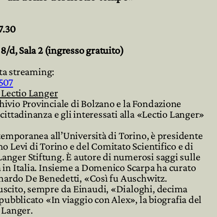
7.30
8/d, Sala 2 (ingresso gratuito)
tta streaming:
507
 Lectio Langer
ivio Provinciale di Bolzano e la Fondazione
cittadinanza e gli interessati alla «Lectio Langer»
ntemporanea all’Università di Torino, è presidente
o Levi di Torino e del Comitato Scientifico e di
anger Stiftung. È
autore di numerosi saggi sulle
in Italia.
Insieme a Domenico Scarpa ha curato
eonardo De Benedetti, «Così fu Auschwitz.
uscito, sempre da Einaudi, «Dialoghi, decima
 pubblicato «In viaggio con Alex», la biografia del
 Langer.