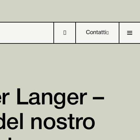

Contatti

r Langer –

el nostro

