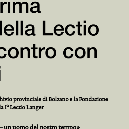
rima

ella Lectio

ncontro con
i
ivio provinciale di Bolzano e la Fondazione
a
a I
Lectio Langer
– un uomo del nostro tempo»