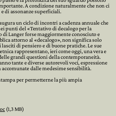
importante. A condizione naturalmente che non ci
o e di assonanze superficiali.
inaugura un ciclo di incontri a cadenza annuale che
dei punti del «
Tentativo di decalogo per la
sto di Langer forse maggiormente conosciuto e
blica attorno al «decalogo», non significa solo
lasciti di pensiero e di buone pratiche. Le sue
retnica rappresentano, ieri come oggi, una vera e
delle grandi questioni della contemporaneità.
ranno tante e diverse autorevoli voci, espressione
ma accomunate dalle medesime sensibilità.
a stampa per permetterne la più ampia
oc
(1,3 MB)