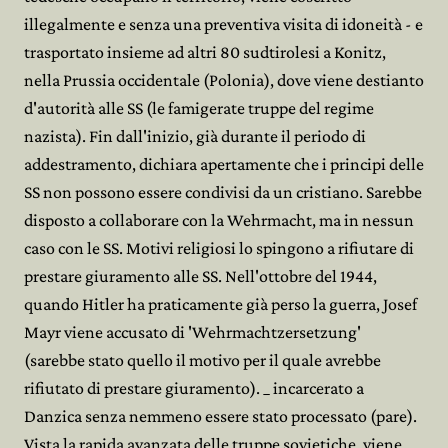
illegalmente e senza una preventiva visita di idoneità - e
trasportato insieme ad altri 80 sudtirolesi a Konitz,
nella Prussia occidentale (Polonia), dove viene destianto
d'autorità alle SS (le famigerate truppe del regime
nazista). Fin dall'inizio, già durante il periodo di
addestramento, dichiara apertamente che i principi delle
SS non possono essere condivisi da un cristiano. Sarebbe
disposto a collaborare con la Wehrmacht, ma in nessun
caso con le SS. Motivi religiosi lo spingono a rifiutare di
prestare giuramento alle SS. Nell'ottobre del 1944,
quando Hitler ha praticamente già perso la guerra, Josef
Mayr viene accusato di 'Wehrmachtzersetzung'
(sarebbe stato quello il motivo per il quale avrebbe
rifiutato di prestare giuramento). _ incarcerato a
Danzica senza nemmeno essere stato processato (pare).
Vista la rapida avanzata delle truppe sovietiche, viene