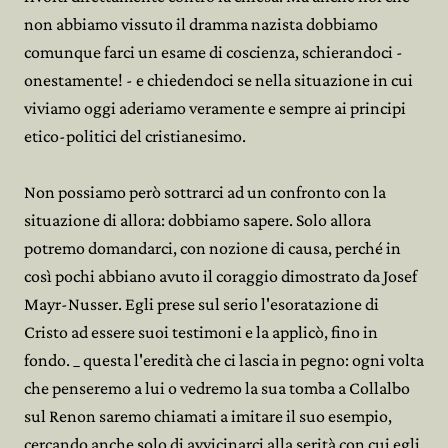
non abbiamo vissuto il dramma nazista dobbiamo
comunque farci un esame di coscienza, schierandoci -
onestamente! - e chiedendoci se nella situazione in cui
viviamo oggi aderiamo veramente e sempre ai principi
etico-politici del cristianesimo.
Non possiamo però sottrarci ad un confronto con la
situazione di allora: dobbiamo sapere. Solo allora
potremo domandarci, con nozione di causa, perché in
così pochi abbiano avuto il coraggio dimostrato da Josef
Mayr-Nusser. Egli prese sul serio l'esoratazione di
Cristo ad essere suoi testimoni e la applicò, fino in
fondo. _ questa l'eredità che ci lascia in pegno: ogni volta
che penseremo a lui o vedremo la sua tomba a Collalbo
sul Renon saremo chiamati a imitare il suo esempio,
cercando anche solo di avvicinarci alla serità con cui egli,