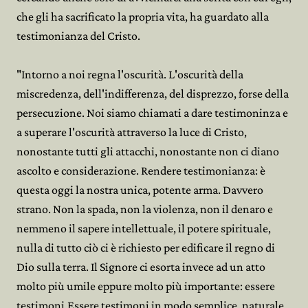
che gli ha sacrificato la propria vita, ha guardato alla
testimonianza del Cristo.
"Intorno a noi regna l'oscurità. L'oscurità della
miscredenza, dell'indifferenza, del disprezzo, forse della
persecuzione. Noi siamo chiamati a dare testimoninza e
a superare l'oscurità attraverso la luce di Cristo,
nonostante tutti gli attacchi, nonostante non ci diano
ascolto e considerazione. Rendere testimonianza: è
questa oggi la nostra unica, potente arma. Davvero
strano. Non la spada, non la violenza, non il denaro e
nemmeno il sapere intellettuale, il potere spirituale,
nulla di tutto ciò ci è richiesto per edificare il regno di
Dio sulla terra. Il Signore ci esorta invece ad un atto
molto più umile eppure molto più importante: essere
testimoni.Essere testimoni in modo semplice, naturale,