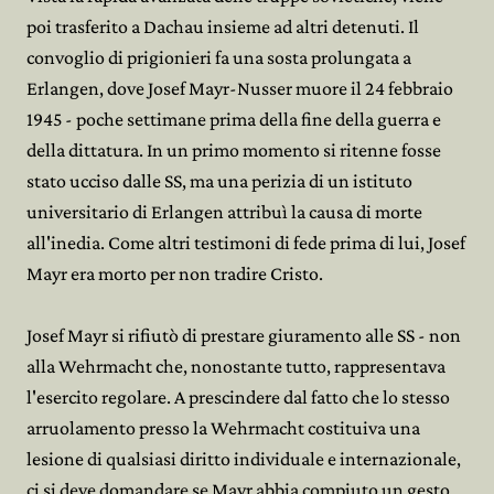
poi trasferito a Dachau insieme ad altri detenuti. Il
convoglio di prigionieri fa una sosta prolungata a
Erlangen, dove Josef Mayr-Nusser muore il 24 febbraio
1945 - poche settimane prima della fine della guerra e
della dittatura. In un primo momento si ritenne fosse
stato ucciso dalle SS, ma una perizia di un istituto
universitario di Erlangen attribuì la causa di morte
all'inedia. Come altri testimoni di fede prima di lui, Josef
Mayr era morto per non tradire Cristo.
Josef Mayr si rifiutò di prestare giuramento alle SS - non
alla Wehrmacht che, nonostante tutto, rappresentava
l'esercito regolare. A prescindere dal fatto che lo stesso
arruolamento presso la Wehrmacht costituiva una
lesione di qualsiasi diritto individuale e internazionale,
ci si deve domandare se Mayr abbia compiuto un gesto