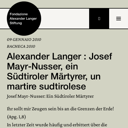

09 GENNAIO 2010
BACHECA 2010
Home
Alexander Langer : Josef
Fondazione

Mayr-Nusser, ein
Südtiroler Märtyrer, un
Attività e progetti

martire sudtirolese
Alexander Langer

Josef Mayr-Nusser: Ein Südtiroler Märtyrer
Archivio

Ihr sollt mir Zeugen sein bis an die Grenzen der Erde!
Partecipa
(Apg. 1,8)

In letzter Zeit wurde häufig und erbittert über die