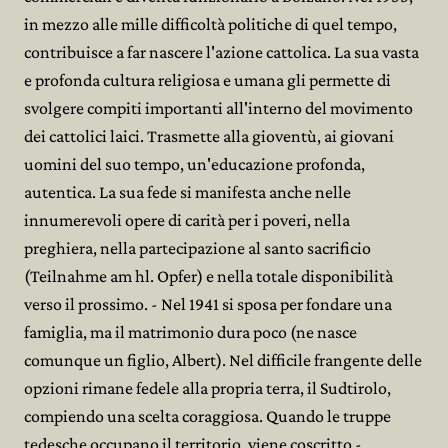
in mezzo alle mille difficoltà politiche di quel tempo,
contribuisce a far nascere l'azione cattolica. La sua vasta
e profonda cultura religiosa e umana gli permette di
svolgere compiti importanti all'interno del movimento
dei cattolici laici. Trasmette alla gioventù, ai giovani
uomini del suo tempo, un'educazione profonda,
autentica. La sua fede si manifesta anche nelle
innumerevoli opere di carità per i poveri, nella
preghiera, nella partecipazione al santo sacrificio
(Teilnahme am hl. Opfer) e nella totale disponibilità
verso il prossimo. - Nel 1941 si sposa per fondare una
famiglia, ma il matrimonio dura poco (ne nasce
comunque un figlio, Albert). Nel difficile frangente delle
opzioni rimane fedele alla propria terra, il Sudtirolo,
compiendo una scelta coraggiosa. Quando le truppe
tedesche occupano il territorio, viene coscritto -