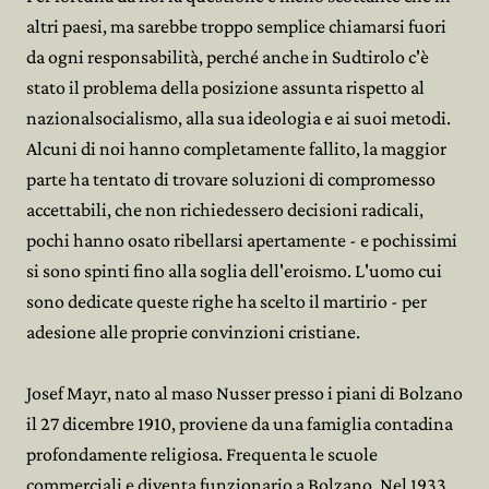
altri paesi, ma sarebbe troppo semplice chiamarsi fuori
da ogni responsabilità, perché anche in Sudtirolo c'è
stato il problema della posizione assunta rispetto al
nazionalsocialismo, alla sua ideologia e ai suoi metodi.
Alcuni di noi hanno completamente fallito, la maggior
parte ha tentato di trovare soluzioni di compromesso
accettabili, che non richiedessero decisioni radicali,
pochi hanno osato ribellarsi apertamente - e pochissimi
si sono spinti fino alla soglia dell'eroismo. L'uomo cui
sono dedicate queste righe ha scelto il martirio - per
adesione alle proprie convinzioni cristiane.
Josef Mayr, nato al maso Nusser presso i piani di Bolzano
il 27 dicembre 1910, proviene da una famiglia contadina
profondamente religiosa. Frequenta le scuole
commerciali e diventa funzionario a Bolzano. Nel 1933,