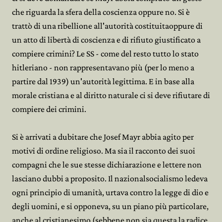
che riguarda la sfera della coscienza oppure no. Si è
trattò di una ribellione all'autorità costituitaoppure di
un atto di libertà di coscienza e di rifiuto giustificato a
compiere crimini? Le SS - come del resto tutto lo stato
hitleriano - non rappresentavano più (per lo meno a
partire dal 1939) un'autorità legittima. E in base alla
morale cristiana e al diritto naturale ci si deve rifiutare di
compiere dei crimini.
Si è arrivati a dubitare che Josef Mayr abbia agito per
motivi di ordine religioso. Ma sia il racconto dei suoi
compagni che le sue stesse dichiarazione e lettere non
lasciano dubbi a proposito. Il nazionalsocialismo ledeva
ogni principio di umanità, urtava contro la legge di dio e
degli uomini, e si opponeva, su un piano più particolare,
anche al cristianesimo (sebbene non sia questa la radice