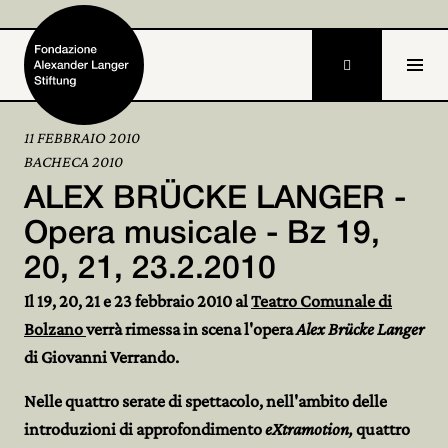

11 FEBBRAIO 2010
BACHECA 2010
Home
ALEX BRÜCKE LANGER -
Fondazione

Opera musicale - Bz 19,
20, 21, 23.2.2010
Attività e progetti

Il 19, 20, 21 e 23 febbraio 2010 al
Teatro Comunale di
Alexander Langer

Bolzano
verrà rimessa in scena l'opera
Alex Brücke Langer
di Giovanni Verrando.
Archivio

Nelle quattro serate di spettacolo, nell'ambito delle
Partecipa

introduzioni di approfondimento
eXtramotion,
quattro