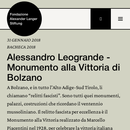

31 GENNAIO 2018
BACHECA 2018
Home
Alessandro Leogrande -
Fondazione

Monumento alla Vittoria di
Bolzano
Attività e progetti

A Bolzano, e in tutto l'Alto Adige-Sud Tirolo, li
Alexander Langer

chiamano “relitti fascisti”. Sono tutti quei monumenti,
palazzi, costruzioni che ricordano il ventennio
Archivio

mussoliniano. Il relitto fascista per eccellenza è il
Partecipa

Monumento alla Vittoria realizzato da Marcello
Piacentini nel 1928, per celebrare la vittoria italiana