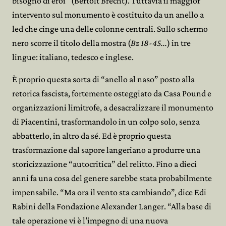
bisogno di eroi” (Bertolt Brecht). Tuttavia il maggior
intervento sul monumento è costituito da un anello a
led che cinge una delle colonne centrali. Sullo schermo
nero scorre il titolo della mostra (
Bz 18-45...
) in tre
lingue: italiano, tedesco e inglese.
È proprio questa sorta di “anello al naso” posto alla
retorica fascista, fortemente osteggiato da Casa Pound e
organizzazioni limitrofe, a desacralizzare il monumento
di Piacentini, trasformandolo in un colpo solo, senza
abbatterlo, in altro da sé. Ed è proprio questa
trasformazione dal sapore langeriano a produrre una
storicizzazione “autocritica” del relitto. Fino a dieci
anni fa una cosa del genere sarebbe stata probabilmente
impensabile. “Ma ora il vento sta cambiando”, dice Edi
Rabini della Fondazione Alexander Langer. “Alla base di
tale operazione vi è l'impegno di una nuova