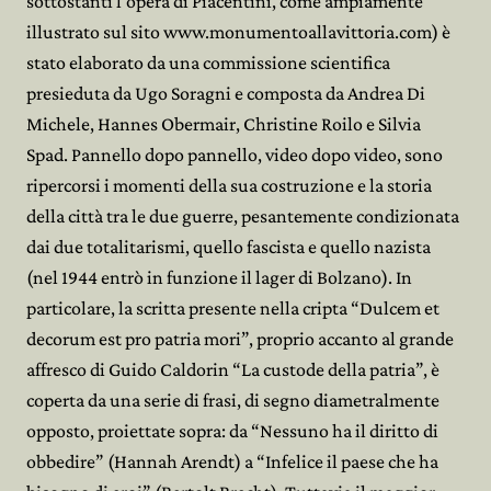
sottostanti l'opera di Piacentini, come ampiamente
illustrato sul sito www.monumentoallavittoria.com) è
stato elaborato da una commissione scientifica
presieduta da Ugo Soragni e composta da Andrea Di
Michele, Hannes Obermair, Christine Roilo e Silvia
Spad. Pannello dopo pannello, video dopo video, sono
ripercorsi i momenti della sua costruzione e la storia
della città tra le due guerre, pesantemente condizionata
dai due totalitarismi, quello fascista e quello nazista
(nel 1944 entrò in funzione il lager di Bolzano). In
particolare, la scritta presente nella cripta “Dulcem et
decorum est pro patria mori”, proprio accanto al grande
affresco di Guido Caldorin “La custode della patria”, è
coperta da una serie di frasi, di segno diametralmente
opposto, proiettate sopra: da “Nessuno ha il diritto di
obbedire” (Hannah Arendt) a “Infelice il paese che ha