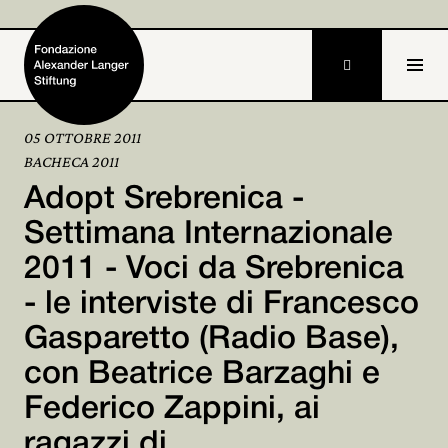

05 OTTOBRE 2011
BACHECA 2011
Home
Adopt Srebrenica -
Fondazione

Settimana Internazionale
2011 - Voci da Srebrenica
Attività e progetti

- le interviste di Francesco
Alexander Langer

Gasparetto (Radio Base),
Archivio

con Beatrice Barzaghi e
Partecipa
Federico Zappini, ai

ragazzi di...