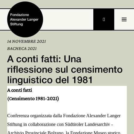

14 NOVEMBRE 2021
BACHECA 2021
Home
A conti fatti: Una
Fondazione

riflessione sul censimento
linguistico del 1981
Attività e progetti

A conti fatti
Alexander Langer

ensimento 1981-2021)
(C
Archivio

Conferenza organizzata dalla Fondazione Alexander Langer
Partecipa

Stiftung in collaborazione con Südtiroler Landesarchiv -
Archivio Provinciale Bolzano, la Fondazione Museo storico