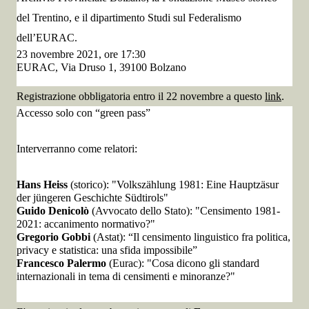
del Trentino, e il dipartimento Studi sul Federalismo
dell’EURAC.
23 novembre 2021, ore 17:30
EURAC, Via Druso 1, 39100 Bolzano
Registrazione obbligatoria entro il 22 novembre
a questo
link
.
Accesso solo con “green pass”
Interverranno come relatori:
Hans Heiss
(storico):
"Volkszählung 1981: Eine Hauptzäsur
der jüngeren Geschichte Südtirols"
Guido Denicolò
(Avvocato dello Stato):
"Censimento 1981-
2021: accanimento normativo?"
Gregorio Gobbi
(Astat):
“Il censimento linguistico fra politica,
privacy e statistica: una sfida impossibile”
Francesco Palermo
(Eurac):
"Cosa dicono gli standard
internazionali in tema di censimenti e minoranze?"