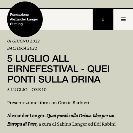

01 GIUGNO 2022
BACHECA 2022
Home
5 LUGLIO ALL
Fondazione

EIRNEFESTIVAL - QUEI
PONTI SULLA DRINA
Attività e progetti

5 LUGLIO - ORE 10
Alexander Langer

Presentazione libro con Grazia Barbieri:
Archivio

Alexander Langer.
Quei ponti sulla Drina. Idee per un
Partecipa

Europa di Pace,
a cura di Sabina Langer ed Edi Rabini