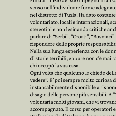
Fin dall’inizio del suo impegno Irfank
senso nell’individuare forme adeguate d
nel distretto di Tuzla. Ha dato costant
volontariato, locali e internazionali, 
stereotipi e non lesinando critiche anche
parlare di “Serbi”, “Croati”, “Bosniaci
rispondere delle proprie responsabilit
Nella sua lunga esperienza con le donn
di storie terribili, eppure non c’è mai
chi occupò la sua casa.
Ogni volta che qualcuno le chiede della
vedere”. E’ poi sempre molto curiosa di
instancabilmente disponibile a rispond
disagio delle persone più sensibili. A
volontaria molti giovani, che vi trovan
accompagnato. Il corso per operatori e