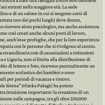
 riuscita a dare una famiglia a oltre 800 bambine
fani entrati nella maggiore età. La sede
dino e di un salone in cui si tengono corsi di
diventata uno dei pochi luoghi dove donne,
o ricevere aiuto psicologico, ma anche assistenza
sono così creati anche alcuni posti di lavoro,
ne, anch’esse profughe, che per la loro esperienza
mpatia con le persone che si rivolgono al centro.
 straordinaria rete di associazioni e istituzioni
e Liguria, non si limita alla distribuzione di
cambio di lettere e foto, ricevono puntualmente un
ndamento scolastico dei bambini e sono
tarli per periodi di vacanza e ristoro.
la Sirena” Irfanka Pašagić ha potuto
ltra intuizione importante: la creazione di un
istere nelle campagne, tra gli oltre 250.000