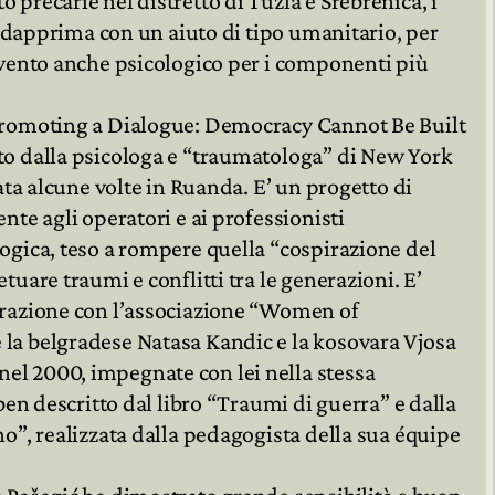
 precarie nel distretto di Tuzla e Srebrenica, i
si dapprima con un aiuto di tipo umanitario, per
ervento anche psicologico per i componenti più
“Promoting a Dialogue: Democracy Cannot Be Built
to dalla psicologa e “traumatologa” di New York
cata alcune volte in Ruanda. E’ un progetto di
nte agli operatori e ai professionisti
logica, teso a rompere quella “cospirazione del
tuare traumi e conflitti tra le generazioni. E’
borazione con l’associazione “Women of
 la belgradese Natasa Kandic e la kosovara Vjosa
el 2000, impegnate con lei nella stessa
 ben descritto dal libro “Traumi di guerra” e dalla
no”, realizzata dalla pedagogista della sua équipe