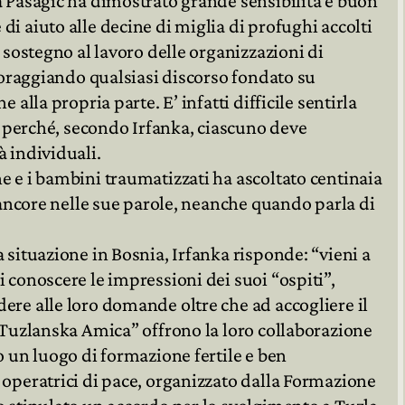
a Pašagić ha dimostrato grande sensibilità e buon
i aiuto alle decine di miglia di profughi accolti
e sostegno al lavoro delle organizzazioni di
scoraggiando qualsiasi discorso fondato su
 alla propria parte. E’ infatti difficile sentirla
”, perché, secondo Irfanka, ciascuno deve
à individuali.
e e i bambini traumatizzati ha ascoltato centinaia
 rancore nelle sue parole, neanche quando parla di
 situazione in Bosnia, Irfanka risponde: “vieni a
 conoscere le impressioni dei suoi “ospiti”,
ere alle loro domande oltre che ad accogliere il
 “Tuzlanska Amica” offrono la loro collaborazione
o un luogo di formazione fertile e ben
 operatrici di pace, organizzato dalla Formazione