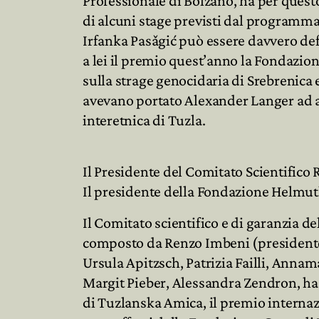
Professionale di Bolzano, ha per quest
di alcuni stage previsti dal programma
Irfanka Pasǎgić può essere davvero def
a lei il premio quest’anno la Fondazion
sulla strage genocidaria di Srebrenica 
avevano portato Alexander Langer ad ado
interetnica di Tuzla.
Il Presidente del Comitato Scientifico
Il presidente della Fondazione Helmu
Il Comitato scientifico e di garanzia 
composto da Renzo Imbeni (presidente
Ursula Apitzsch, Patrizia Failli, Annam
Margit Pieber, Alessandra Zendron, ha 
di Tuzlanska Amica, il premio interna