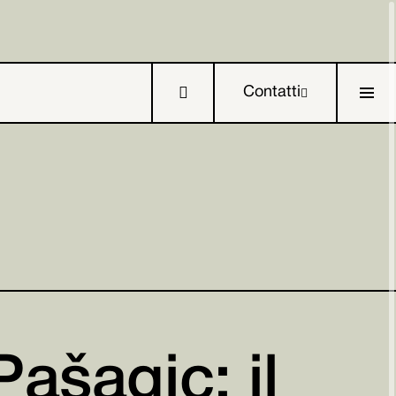

Contatti



Pašagic; il
