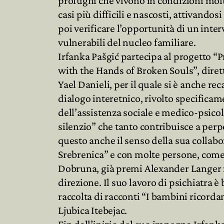
profughi che vivono in condizioni molto
casi più difficili e nascosti, attivando
poi verificare l’opportunità di un int
vulnerabili del nucleo familiare.
Irfanka Pašgić partecipa al progetto 
with the Hands of Broken Souls”, diret
Yael Danieli, per il quale si è anche re
dialogo interetnico, rivolto specificame
dell’assistenza sociale e medico-psico
silenzio” che tanto contribuisce a perpe
questo anche il senso della sua colla
Srebrenica” e con molte persone, come
Dobruna, già premi Alexander Langer n
direzione. Il suo lavoro di psichiatra è
raccolta di racconti “I bambini ricorda
Ljubica Itebejac.