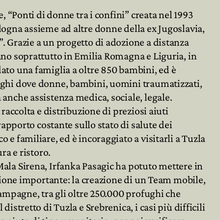
e, “Ponti di donne tra i confini” creata nel 1993
logna assieme ad altre donne della ex Jugoslavia,
. Grazie a un progetto di adozione a distanza
ano soprattutto in Emilia Romagna e Liguria, in
ato una famiglia a oltre 850 bambini, ed è
oghi dove donne, bambini, uomini traumatizzati,
 anche assistenza medica, sociale, legale.
 raccolta e distribuzione di preziosi aiuti
 rapporto costante sullo stato di salute dei
 e familiare, ed è incoraggiato a visitarli a Tuzla
ura e ristoro.
ala Sirena, Irfanka Pasagic ha potuto mettere in
izione importante: la creazione di un Team mobile,
campagne, tra gli oltre 250.000 profughi che
istretto di Tuzla e Srebrenica, i casi più difficili