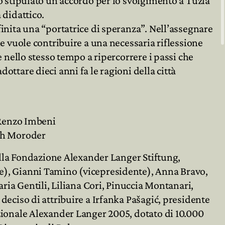
o stipulato un accordo per lo svolgimento a Tuzla
 didattico.
inita una “portatrice di speranza”. Nell’assegnare
e vuole contribuire a una necessaria riflessione
e nello stesso tempo a ripercorrere i passi che
ttare dieci anni fa le ragioni della città
 Renzo Imbeni
th Moroder
della Fondazione Alexander Langer Stiftung,
), Gianni Tamino (vicepresidente), Anna Bravo,
aria Gentili, Liliana Cori, Pinuccia Montanari,
deciso di attribuire a Irfanka Pašagić, presidente
zionale Alexander Langer 2005, dotato di 10.000