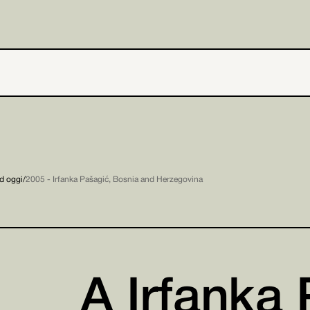
ad oggi
/
2005 - Irfanka Pašagić, Bosnia and Herzegovina
A Irfanka 