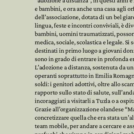
“adozione a distanza”, in questi anni è
e bambini, e ora anche una casa agli or
dell’associazione, dotata di un bel giar
lingua, feste e incontri conviviali, è 
bambini, uomini traumatizzati, posson
medica, sociale, scolastica e legale. Si 
destinati in primo luogo a giovani don
sono in grado di entrare in profonda e
L’adozione a distanza, sostenuta da una
operanti soprattutto in Emilia Romagna 
soldi: i genitori adottivi, oltre allo s
rapporto sullo stato di salute, sull’a
incoraggiati a visitarli a Tuzla o a ospi
Grazie all’organizzazione olandese “Ma
concretizzare quella che era stata un’a
team mobile, per andare a cercare e ass