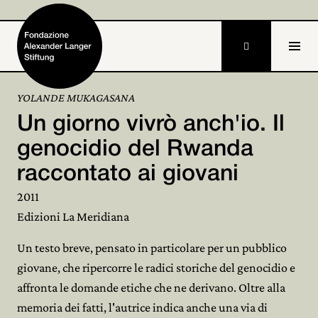

YOLANDE MUKAGASANA
Un giorno vivrò anch'io. Il
Home
genocidio del Rwanda
Fondazione

raccontato ai giovani
Attività e progetti

2011
Edizioni La Meridiana
Alexander Langer

Un testo breve, pensato in particolare per un pubblico
Archivio

giovane, che ripercorre le radici storiche del genocidio e
Partecipa
affronta le domande etiche che ne derivano. Oltre alla

memoria dei fatti, l'autrice indica anche una via di