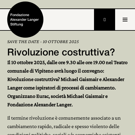

SAVE THE DATE - 10 OTTOBRE 2025
Rivoluzione costruttiva?
Home
Il 10 ottobre 2025, dalle ore 9.30 alle ore 19.00 nel Teatro
Fondazione

comunale di Vipiteno avrà luogo il convegno:
Rivoluzione costruttiva? Michael Gaismair e Alexander
Attività e progetti

Langer come ispiratori di processi di cambiamento.
Alexander Langer

Organizzano Eurac, società Michael Gaismair e
Fondazione Alexander Langer.
Archivio

Il termine rivoluzione è comunemente associato a un
Partecipa

cambiamento rapido, radicale e spesso violento delle
condizioni politiche, sociali e/o economiche esistenti.