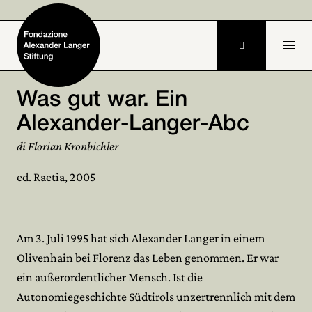

DE
Was gut war. Ein
Alexander-Langer-Abc
Home
di Florian Kronbichler
Fondazione

ed. Raetia, 2005
Attività e progetti

Alexander Langer

Am 3. Juli 1995 hat sich Alexander Langer in einem
Archivio

Olivenhain bei Florenz das Leben genommen. Er war
ein außerordentlicher Mensch. Ist die
Partecipa

Autonomiegeschichte Südtirols unzertrennlich mit dem