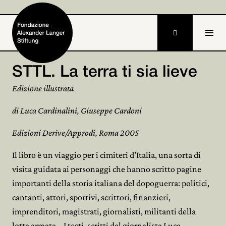

STTL. La terra ti sia lieve
Home
Edizione illustrata
di Luca Cardinalini, Giuseppe Cardoni
Fondazione

Edizioni Derive/Approdi, Roma 2005
Attività e progetti

Il libro è un viaggio per i cimiteri d'Italia, una sorta di
Alexander Langer

visita guidata ai personaggi che hanno scritto pagine
Archivio

importanti della storia italiana del dopoguerra: politici,
cantanti, attori, sportivi, scrittori, finanzieri,
Partecipa

imprenditori, magistrati, giornalisti, militanti della
lotta armata... I testi, scritti dal giornalista Luca