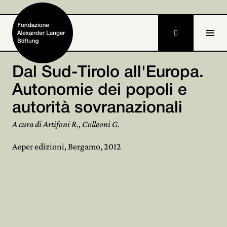

DE
Dal Sud-Tirolo all'Europa.
Autonomie dei popoli e
Home
autorità sovranazionali
Fondazione

A cura di Artifoni R., Colleoni G.
Attività e progetti

Aeper edizioni, Bergamo, 2012
Alexander Langer

Archivio

Partecipa
