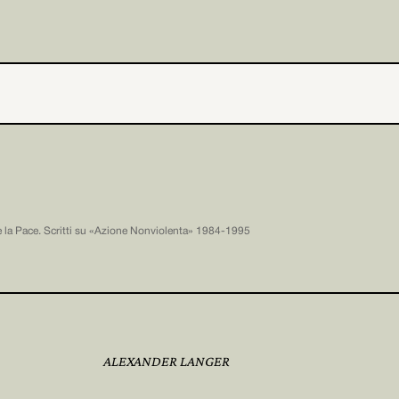
e la Pace. Scritti su «Azione Nonviolenta» 1984-1995
ALEXANDER LANGER