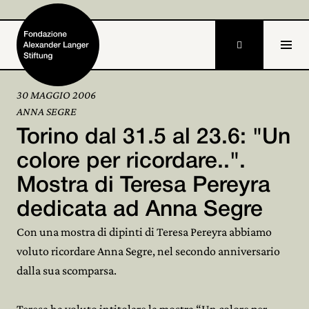

30 MAGGIO 2006
ANNA SEGRE
Home
Torino dal 31.5 al 23.6: "Un
Fondazione

colore per ricordare..".
Mostra di Teresa Pereyra
Attività e progetti

dedicata ad Anna Segre
Alexander Langer

Con una mostra di dipinti di Teresa Pereyra abbiamo
Archivio

voluto ricordare Anna Segre, nel secondo anniversario
dalla sua scomparsa.
Partecipa
