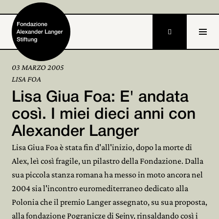

03 MARZO 2005
LISA FOA
Home
Lisa Giua Foa: E' andata
Fondazione

così. I miei dieci anni con
Alexander Langer
Attività e progetti

Lisa Giua Foa è stata fin d'all'inizio, dopo la morte di
Alexander Langer

Alex, leì così fragile, un pilastro della Fondazione. Dalla
sua piccola stanza romana ha messo in moto ancora nel
Archivio

2004 sia l'incontro euromediterraneo dedicato alla
Partecipa

Polonia che il premio Langer assegnato, su sua proposta,
alla fondazione Pogranicze di Sejny, rinsaldando così i