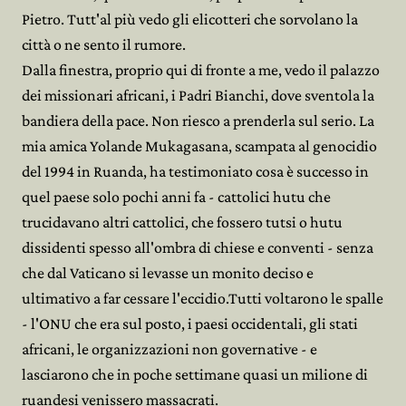
Pietro. Tutt'al più vedo gli elicotteri che sorvolano la
città o ne sento il rumore.
Dalla finestra, proprio qui di fronte a me, vedo il palazzo
dei missionari africani, i Padri Bianchi, dove sventola la
bandiera della pace. Non riesco a prenderla sul serio. La
mia amica Yolande Mukagasana, scampata al genocidio
del 1994 in Ruanda, ha testimoniato cosa è successo in
quel paese solo pochi anni fa - cattolici hutu che
trucidavano altri cattolici, che fossero tutsi o hutu
dissidenti spesso all'ombra di chiese e conventi - senza
che dal Vaticano si levasse un monito deciso e
ultimativo a far cessare l'eccidio.Tutti voltarono le spalle
- l'ONU che era sul posto, i paesi occidentali, gli stati
africani, le organizzazioni non governative - e
lasciarono che in poche settimane quasi un milione di
ruandesi venissero massacrati.