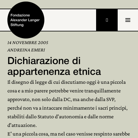

14 NOVEMBRE 2005
ANDREINA EMERI
Home
Dichiarazione di
Fondazione

appartenenza etnica
Il disegno di legge di cui discutiamo oggi è una piccola
Attività e progetti

cosa e a mio parere potrebbe venire tranquillamente
Alexander Langer

approvato, non solo dalla DC, ma anche dalla SVP,
perché non va a intaccare minimamente i sacri principi,
Archivio

stabiliti dallo Statuto d'autonomia e dalle norme
Partecipa
d'attuazione.

E' una piccola cosa, ma nel caso venisse respinto sarebbe