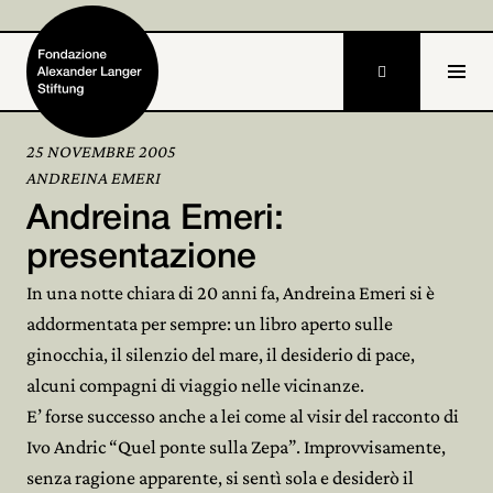

25 NOVEMBRE 2005
ANDREINA EMERI
Home
Andreina Emeri:
Fondazione

presentazione
In una notte chiara di 20 anni fa, Andreina Emeri si è
Attività e progetti

addormentata per sempre: un libro aperto sulle
Alexander Langer

ginocchia, il silenzio del mare, il desiderio di pace,
alcuni compagni di viaggio nelle vicinanze.
Archivio

E’ forse successo anche a lei come al visir del racconto di
Partecipa
Ivo Andric “Quel ponte sulla Zepa”. Improvvisamente,

senza ragione apparente, si sentì sola e desiderò il