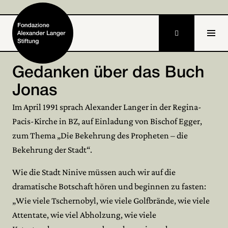

DE
Gedanken über das Buch
Jonas
Home
Im April 1991 sprach Alexander Langer in der Regina-
Fondazione

Pacis-Kirche in BZ, auf Einladung von Bischof Egger,
zum Thema „Die Bekehrung des Propheten – die
Attività e progetti

Bekehrung der Stadt“.
Alexander Langer

Wie die Stadt Ninive müssen auch wir auf die
Archivio

dramatische Botschaft hören und beginnen zu fasten:
„Wie viele Tschernobyl, wie viele Golfbrände, wie viele
Partecipa

Attentate, wie viel Abholzung, wie viele