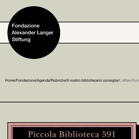
Home
Home
/
Fondazione
/
Agenda
/
Rubriche
/
Il nostro bibliotecario consiglia
/
L'affare Kur
Fondazione
Attività e progetti
Alexander Langer