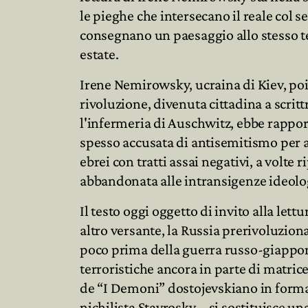
le pieghe che intersecano il reale col s
consegnano un paesaggio allo stesso t
estate.
Irene Nemirowsky, ucraina di Kiev, poi 
rivoluzione, divenuta cittadina a scrittr
l'infermeria di Auschwitz, ebbe rappor
spesso accusata di antisemitismo per 
ebrei con tratti assai negativi, a volte
abbandonata alle intransigenze ideolo
Il testo oggi oggetto di invito alla let
altro versante, la Russia prerivoluzion
poco prima della guerra russo-giappone
terroristiche ancora in parte di matrice 
de “I Demoni” dostojevskiano in format
nichilista Stavrosky - si sostituisce un