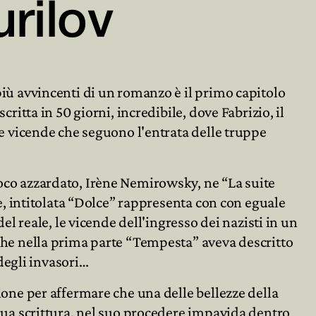
urilov

iù avvincenti di un romanzo è il primo capitolo

ritta in 50 giorni, incredibile, dove Fabrizio, il
le vicende che seguono l'entrata delle truppe
co azzardato, Irène Nemirowsky, ne “La suite
te, intitolata “Dolce” rappresenta con con eguale
del reale, le vicende dell'ingresso dei nazisti in un
che nella prima parte “Tempesta” aveva descritto
 degli invasori…
ione per affermare che una delle bellezze della
sua scrittura, nel suo procedere impavida dentro