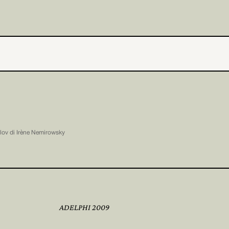
ilov di Irène Nemirowsky
ADELPHI 2009