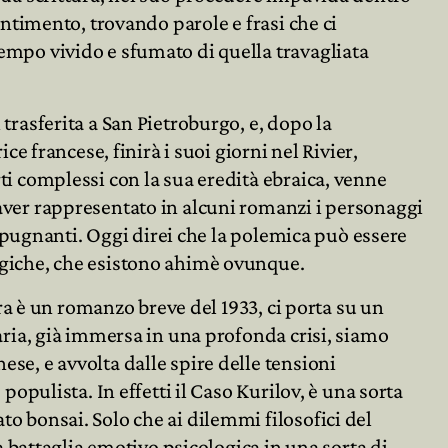
entimento, trovando parole e frasi che ci
empo vivido e sfumato di quella travagliata
trasferita a San Pietroburgo, e, dopo la
ice francese, finirà i suoi giorni nel Rivier,
ti complessi con la sua eredità ebraica, venne
aver rappresentato in alcuni romanzi i personaggi
 ripugnanti. Oggi direi che la polemica può essere
giche, che esistono ahimè ovunque.
tura è un romanzo breve del 1933, ci porta su un
aria, già immersa in una profonda crisi, siamo
se, e avvolta dalle spire delle tensioni
populista. In effetti il Caso Kurilov, è una sorta
o bonsai. Solo che ai dilemmi filosofici del
a battaglia emotivo psicologica in una sorta di