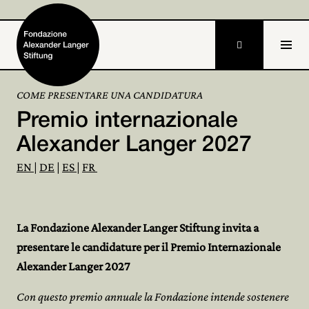

DE
EN
COME PRESENTARE UNA CANDIDATURA
Premio internazionale
Home
Alexander Langer 2027
Fondazione

EN
|
DE
|
ES
|
FR
Attività e progetti

Alexander Langer

La Fondazione Alexander Langer Stiftung invita a
presentare le candidature per il Premio Internazionale
Archivio

Alexander Langer 2027
Partecipa

Con questo premio annuale la Fondazione intende sostenere