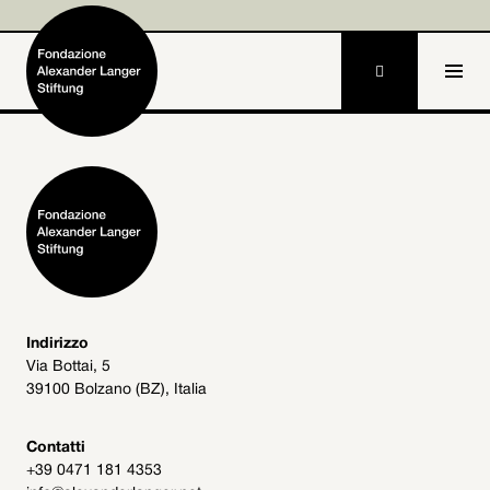

DE
EN
Home
Fondazione

Attività e progetti

Alexander Langer

Indirizzo
Via Bottai, 5
Archivio
39100 Bolzano (BZ), Italia

Partecipa

Contatti
+39 0471 181 4353