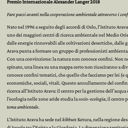
Premio Internazionale Alexander Langer 2018
Fare passi avanti nella cooperazione ambientale attraverso i confin
Nato nel 1996 a seguito degli accordi di Oslo, l’Istituto Ara
uno dei maggiori centri di ricerca ambientale nel Medio Orie
dalle energie rinnovabili alle coltivazioni desertiche, dalle g
Arava punta a formare un gruppo di professionisti ambientali 
Con una convinzione: la natura non conosce confini. Non ne c
spinato, una linea su una mappa certo non riusciranno a divide
conosce confini tematici, che quello che facciamo per lei (e qu
economiche, sociali, vitali. Questo annullamento del confine
ricerca all’Istituto Arava: il centro per la gestione dell’acqua
l’ecologia nelle zone aride studia la
socio-ecologia
, il centro
tema ambientale
.
L’Istituto Arava ha sede nel
kibbutz
Ketura, nella regione dese
di Israele tra l’Egitto e la Giordania. La dimensione territorial