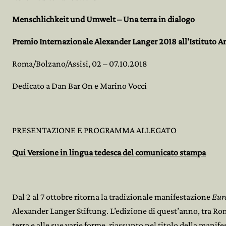
Menschlichkeit und Umwelt – Una terra in dialogo
Premio Internazionale Alexander Langer 2018 all'Istituto Ar
Roma/Bolzano/Assisi, 02 – 07.10.2018
Dedicato a Dan Bar On e Marino Vocci
PRESENTAZIONE E PROGRAMMA ALLEGATO
Qui Versione in lingua tedesca del comunicato stampa
Dal 2 al 7 ottobre ritorna la tradizionale manifestazione
Eur
Alexander Langer Stiftung. L’edizione di quest’anno, tra Rom
terra e alle sue varie forme, riassunto nel titolo della manif