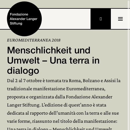

DE
EUROMEDITERRANEA 2018
Menschlichkeit und
Home
Umwelt – Una terra in
Fondazione

dialogo
Attività e progetti

Dal 2 al 7 ottobre è tornata tra Roma, Bolzano e Assisi la
tradizionale manifestazione Euromediterranea,
Alexander Langer

proposta e organizzata dalla Fondazione Alexander
Archivio
Langer Stiftung. L’edizione di quest’anno è stata

dedicata al rapporto dell’umanità con la terra e alle sue
Partecipa

varie forme, riassunto nel titolo della manifestazione:
Una terra in dialogo – Menschlichkeit und Umwelt.