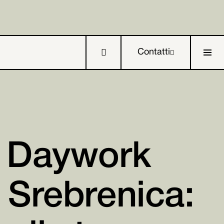

Contatti

n Daywork

 Srebrenica:

