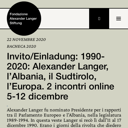

22 NOVEMBRE 2020
BACHECA 2020
Home
Invito/Einladung: 1990-
Fondazione

2020: Alexander Langer,
l’Albania, il Sudtirolo,
Attività e progetti

l’Europa. 2 incontri online
Alexander Langer

5-12 dicembre
Archivio

.
Alexander Langer fu nominato Presidente per i rapporti
tra il Parlamento Europeo e l’Albania, nella legislatura
Partecipa

1989-1994. In questa veste Langer si recò lì dall’11 al 17
dicembre 1990. Erano i giorni della rivolta che diedero