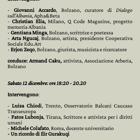
-
Giovanni Accardo
, Bolzano, curatore di
Dialogo
sull’Albania
, Apha&Beta
-
Christian Elia,
Milano, Q Code Magazine, progetto
memoria Albania
-
Gentiana Minga
, Bolzano, scrittrice e poetessa
-
Arta Ngucaj
, Bolzano, artista, presidente Cooperativa
Sociale Edu.Art
-
Erjon Zeqo
, Bolzano, giurista, musicista e ricercatore
conduce: Armand Caku,
attivista, Associazione Arberia,
Bolzano
Sabato 12 dicembre: ore 18:20 - 20.20
Intervengono
:
-
Luisa Chiod
i, Trento, Osservatorio Balcani Caucaso
Transeuropa
-
Fatos Lubonja
, Tirana, Scrittore e attivista per i diritti
umani
-
Michele Colafato
, Roma, docente universitario
- Un ricordo di Ilir Gurakuqi