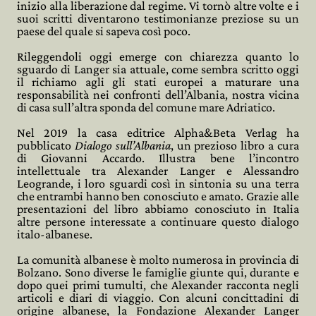
inizio alla liberazione dal regime. Vi tornò altre volte e i
suoi scritti diventarono testimonianze preziose su un
paese del quale si sapeva così poco.
Rileggendoli oggi emerge con chiarezza quanto lo
sguardo di Langer sia attuale, come sembra scritto oggi
il richiamo agli gli stati europei a maturare una
responsabilità nei confronti dell’Albania, nostra vicina
di casa sull’altra sponda del comune mare Adriatico.
Nel 2019 la casa editrice Alpha&Beta Verlag ha
pubblicato
Dialogo sull’Albania
, un prezioso libro a cura
di Giovanni Accardo. Illustra bene l’incontro
intellettuale tra Alexander Langer e Alessandro
Leogrande, i loro sguardi così in sintonia su una terra
che entrambi hanno ben conosciuto e amato. Grazie alle
presentazioni del libro abbiamo conosciuto in Italia
altre persone interessate a continuare questo dialogo
italo-albanese.
La comunità albanese è molto numerosa in provincia di
Bolzano. Sono diverse le famiglie giunte qui, durante e
dopo quei primi tumulti, che Alexander racconta negli
articoli e diari di viaggio. Con alcuni concittadini di
origine albanese, la Fondazione Alexander Langer