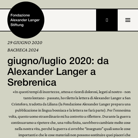

29 GIUGNO 2020
BACHECA 2024
Home
giugno/luglio 2020: da
Fondazione

Alexander Langer a
Srebrenica
Attività e progetti

«In questi tempi di incertezze, attesa e ricordi dolorosi, legati al nostro - non
Alexander Langer

tanto lontano - passato, ho riletto la lettera di Alexander Langer a San
Cristoforo, tradotta da Liliana (la Fondazione Alexander Langer prepara una
Archivio
pubblicazione in lingua bosniaca e la lettera ne farà parte). Per l’ennesima

volta, questo uomo straordinario mi ha costretto a riflettere. Durante la guerra
continuavamo a ripetere che, una volta finita, sarebbero cambiate molte cose
Partecipa

nella nostra vita, perché la guerra ci avrebbe “insegnato” quali sono le cose
importanti e che le cose materiali non possono sostituire quei piaceri che