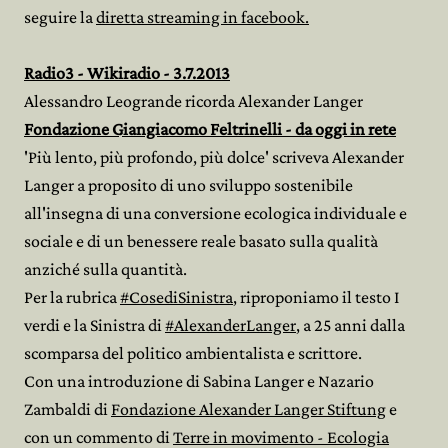
seguire la
diretta streaming in facebook.
Radio3 - Wikiradio - 3.7.2013
Alessandro Leogrande ricorda Alexander Langer
Fondazione Giangiacomo Feltrinelli - da oggi in rete
'Più lento, più profondo, più dolce' scriveva Alexander
Langer a proposito di uno sviluppo sostenibile
all'insegna di una conversione ecologica individuale e
sociale e di un benessere reale basato sulla qualità
anziché sulla quantità.
Per la rubrica
#
CosediSinistra
, riproponiamo il testo I
verdi e la Sinistra di
#
AlexanderLanger
, a 25 anni dalla
scomparsa del politico ambientalista e scrittore.
Con una introduzione di Sabina Langer e Nazario
Zambaldi di
Fondazione Alexander Langer Stiftung
e
con un commento di
Terre in movimento - Ecologia