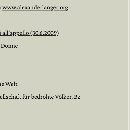
o
www.alexanderlanger.org
.
all'appello (30.6.2009)
e Donne
he Welt
llschaft für bedrohte Völker, Bz