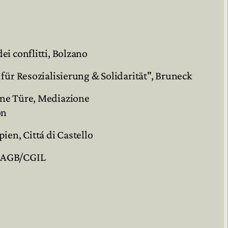
ei conflitti, Bolzano
 für Resozialisierung & Solidarität", Bruneck
ene Türe, Mediazione
on
ien, Cittá di Castello
m AGB/CGIL