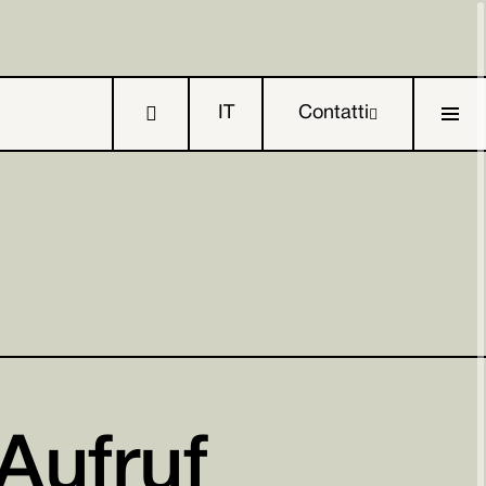

IT
Contatti

DE


Aufruf
