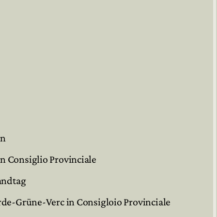
in
n Consiglio Provinciale
andtag
rde-Grüne-Verc in Consigloio Provinciale